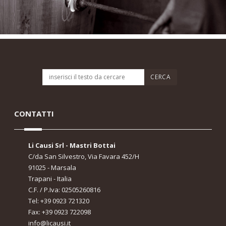
item1
CONTATTI
Li Causi Srl - Mastri Bottai
C/da San Silvestro, Via Favara 452/H
91025 - Marsala
Trapani - Italia
C.F. / P.Iva: 02505260816
Tel: +39 0923 721320
Fax: +39 0923 722098
info@licausi.it