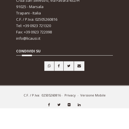
C/da San Silvestro, Via Favara 452/H
91025 - Marsala
Trapani - Italia
C.F. / P.Iva: 02505260816
Tel: +39 0923 721320
Fax: +39 0923 722098
info@licausi.it
CONDIVIDI SU
C.F. / P.Iva: 02505260816
-
Privacy
-
Versione Mobile