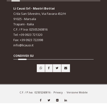
Li Causi Srl - Mastri Bottai
C/da San Silvestro, Via Favara 452/H
91025 - Marsala
Trapani - Italia
C.F. / P.Iva: 02505260816
Tel: +39 0923 721320
Fax: +39 0923 722098
info@licausi.it
CONDIVIDI SU
C.F. / P.Iva: 02505260816
-
Privacy
-
Versione Mobile