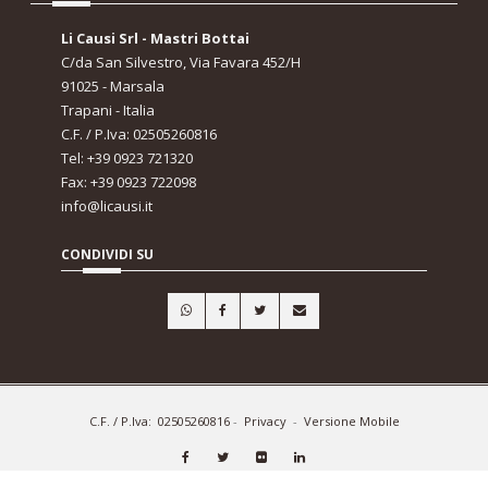
Li Causi Srl - Mastri Bottai
C/da San Silvestro, Via Favara 452/H
91025 - Marsala
Trapani - Italia
C.F. / P.Iva: 02505260816
Tel: +39 0923 721320
Fax: +39 0923 722098
info@licausi.it
CONDIVIDI SU
C.F. / P.Iva: 02505260816
-
Privacy
-
Versione Mobile