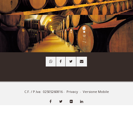
91025 - Marsala
Trapani - Italia
C.F. / P.Iva: 02505260816
Tel: +39 0923 721320
Fax: +39 0923 722098
info@licausi.it
CONDIVIDI SU
C.F. / P.Iva: 02505260816
-
Privacy
-
Versione Mobile