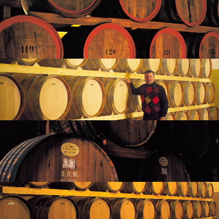
item75
CONTATTI
Li Causi Srl - Mastri Bottai
C/da San Silvestro, Via Favara 452/H