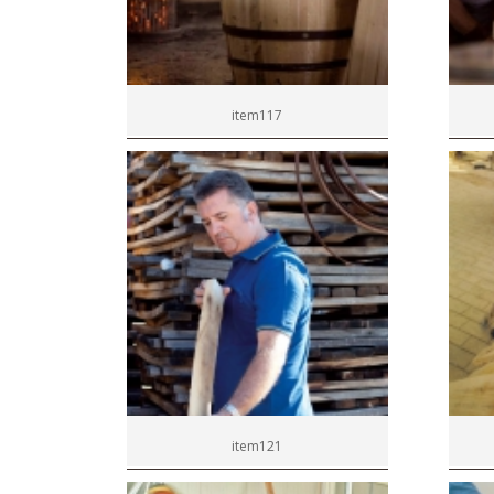
item117
item121