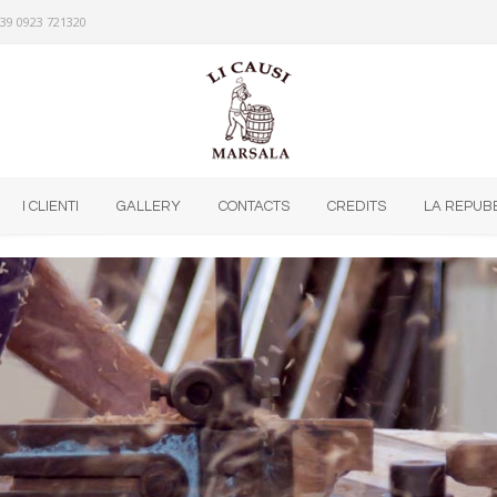
39 0923 721320
I CLIENTI
GALLERY
CONTACTS
CREDITS
LA REPUB