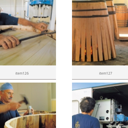
item126
item127