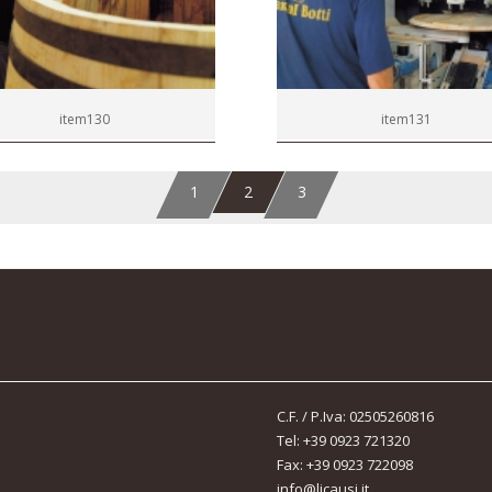
item130
item131
1
2
3
C.F. / P.Iva: 02505260816
Tel: +39 0923 721320
Fax: +39 0923 722098
info@licausi.it