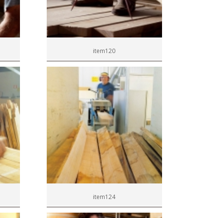
item120
item124